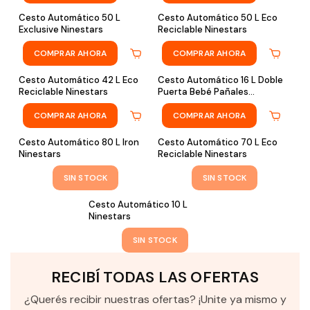
Cesto Automático 50 L
Cesto Automático 50 L Eco
Exclusive Ninestars
Reciclable Ninestars
COMPRAR AHORA
COMPRAR AHORA
Cesto Automático 42 L Eco
Cesto Automático 16 L Doble
Reciclable Ninestars
Puerta Bebé Pañales
Ninestars
COMPRAR AHORA
COMPRAR AHORA
Cesto Automático 80 L Iron
Cesto Automático 70 L Eco
Sin stock
Sin stock
Ninestars
Reciclable Ninestars
SIN STOCK
SIN STOCK
Cesto Automático 10 L
Sin stock
Ninestars
SIN STOCK
RECIBÍ TODAS LAS OFERTAS
¿Querés recibir nuestras ofertas? ¡Unite ya mismo y