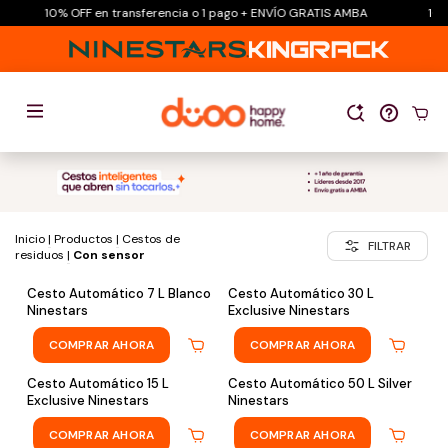
10% OFF en transferencia o 1 pago + ENVÍO GRATIS AMBA
10%
Inicio
|
Productos
|
Cestos de
FILTRAR
residuos
|
Con sensor
Cesto Automático 7 L Blanco
Cesto Automático 30 L
Ninestars
Exclusive Ninestars
COMPRAR AHORA
COMPRAR AHORA
Cesto Automático 15 L
Cesto Automático 50 L Silver
Exclusive Ninestars
Ninestars
COMPRAR AHORA
COMPRAR AHORA